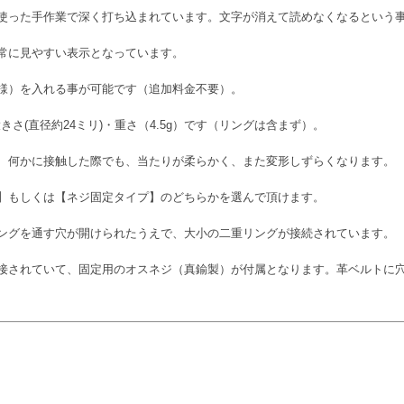
使った手作業で深く打ち込まれています。文字が消えて読めなくなるという
常に見やすい表示となっています。
様）を入れる事が可能です（追加料金不要）。
きさ(直径約24ミリ)・重さ（4.5g）です（リングは含まず）。
、何かに接触した際でも、当たりが柔らかく、また変形しずらくなります。
】もしくは【ネジ固定タイプ】のどちらかを選んで頂けます。
ングを通す穴が開けられたうえで、大小の二重リングが接続されています。
接されていて、固定用のオスネジ（真鍮製）が付属となります。革ベルトに