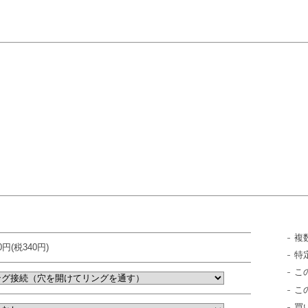
複
40円(税340円)
特
こ
こ
買