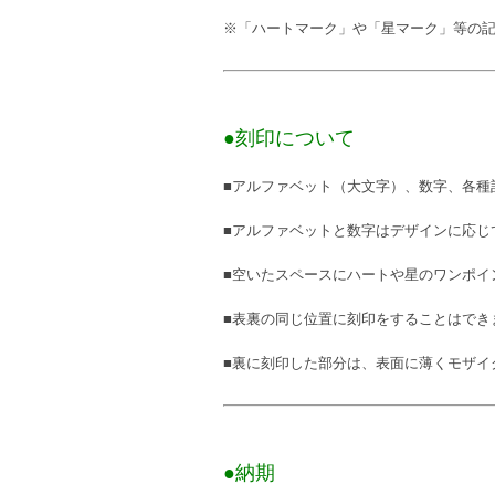
※「ハートマーク」や「星マーク」等の
●刻印について
■アルファベット（大文字）、数字、各種
■アルファベットと数字はデザインに応じ
■空いたスペースにハートや星のワンポイ
■表裏の同じ位置に刻印をすることはでき
■裏に刻印した部分は、表面に薄くモザイ
●納期