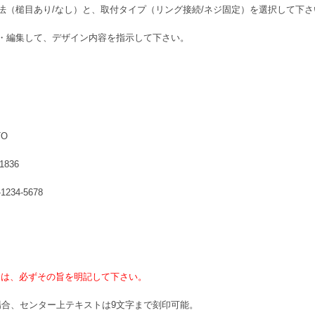
法（槌目あり/なし）と、取付タイプ（リング接続/ネジ固定）を選択して下さ
・編集して、デザイン内容を指示して下さい。
O
836
34-5678
合は、必ずその旨を明記して下さい。
場合、センター上テキストは9文字まで刻印可能。