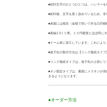
■刻印文字のひとつひとつは、ハンマーを
■刻印後、文字を黒く染めているため、非
■表面には槌目（金槌で叩いて作る凸凹模
■真鍮1.0ミリ厚。１０円硬貨とほぼ同じ大
■ドーム状に加工しています。これにより
■迷子札の取付方法は【リング接続タイプ
■リング接続タイプは、迷子札の上部にリ
■ネジ固定タイプは、裏面にメスネジが溶
きるようになります。
●オーダー方法